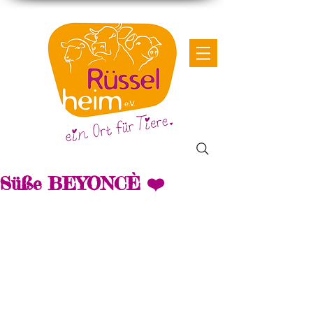
Süße BEYONCÈ ❤️