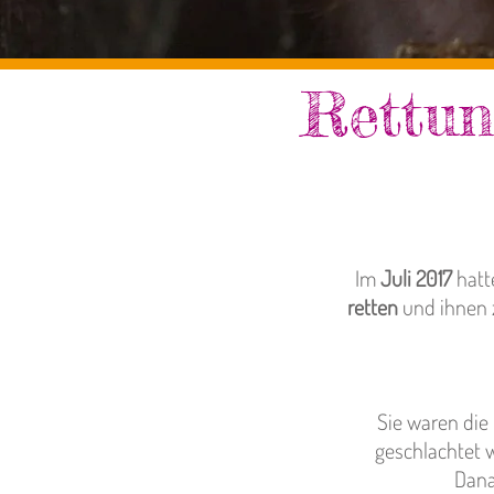
Rettun
Im
Juli 2017
hatt
retten
und ihnen z
Sie waren die
geschlachtet 
Dana