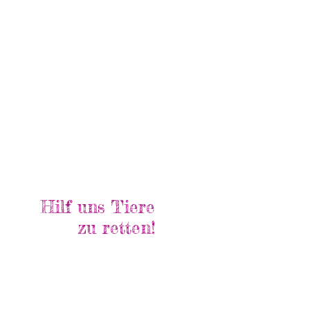
Hilf uns Tiere
zu retten!
Spendenkonto
Rüsselheim e.V.
N DE73 7315 0000 0030 2078 64