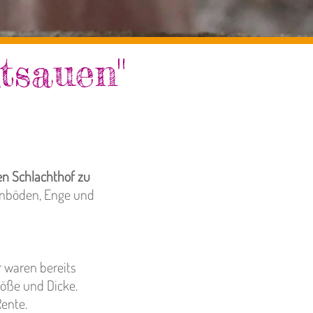
tsauen"
en Schlachthof zu
tenböden, Enge und
r waren bereits
öße und Dicke.
Rente.