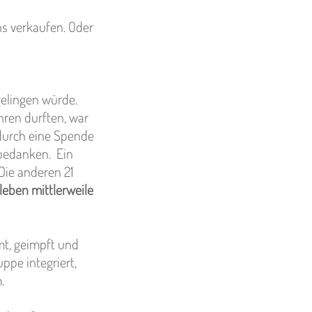
ns verkaufen. Oder
gelingen würde.
hren durften, war
 durch eine Spende
 bedanken. Ein
Die anderen 21
leben mittlerweile
mt, geimpft und
ppe integriert,
.