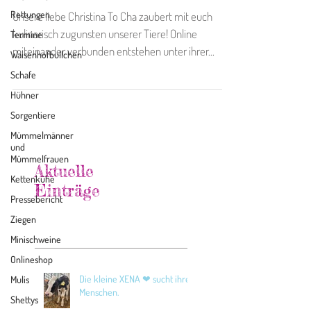
Rettungen
Unsere liebe Christina To Cha zaubert mit euch
kulinarisch zugunsten unserer Tiere! Online
Termine
miteinander verbunden entstehen unter ihrer...
Waisenhofbullchen
Schafe
Hühner
Sorgentiere
Mümmelmänner
und
Mümmelfrauen
Aktuelle
Kettenkühe
Einträge
Pressebericht
Ziegen
Minischweine
Onlineshop
Die kleine XENA ❤ sucht ihre
Mulis
Menschen.
Shettys