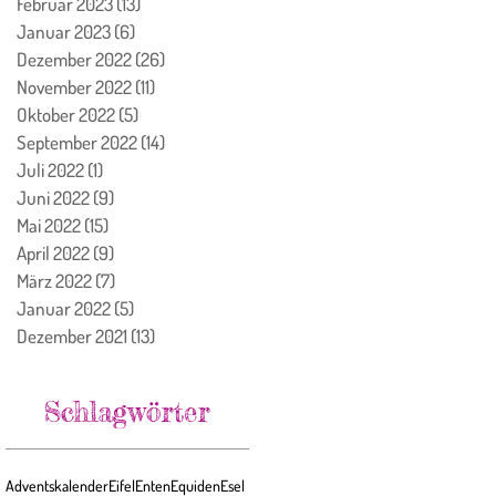
Februar 2023
(13)
13 Beiträge
Januar 2023
(6)
6 Beiträge
Dezember 2022
(26)
26 Beiträge
November 2022
(11)
11 Beiträge
Oktober 2022
(5)
5 Beiträge
September 2022
(14)
14 Beiträge
Juli 2022
(1)
1 Beitrag
Juni 2022
(9)
9 Beiträge
Mai 2022
(15)
15 Beiträge
April 2022
(9)
9 Beiträge
März 2022
(7)
7 Beiträge
Januar 2022
(5)
5 Beiträge
Dezember 2021
(13)
13 Beiträge
Schlagwörter
Adventskalender
Eifel
Enten
Equiden
Esel