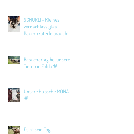
SCHURLI - Kleines
vernachlässigtes
Bauernkaterle braucht
Hilfe!
Besuchertag bei unseren
Tieren in Fulda 💗
Unsere hübsche MONA
💗
Es ist sein Tag!