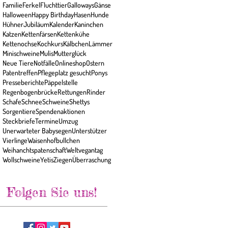
Familie
Ferkel
Fluchttier
Galloways
Gänse
Halloween
Happy Birthday
Hasen
Hunde
Hühner
Jubiläum
Kalender
Kaninchen
Katzen
Kettenfärsen
Kettenkühe
Kettenochse
Kochkurs
Kälbchen
Lämmer
Minischweine
Mulis
Mutterglück
Neue Tiere
Notfälle
Onlineshop
Ostern
Patentreffen
Pflegeplatz gesucht
Ponys
Presseberichte
Päppelstelle
Regenbogenbrücke
Rettungen
Rinder
Schafe
Schnee
Schweine
Shettys
Sorgentiere
Spendenaktionen
Steckbriefe
Termine
Umzug
Unerwarteter Babysegen
Unterstützer
Vierlinge
Waisenhofbullchen
Weihanchtspatenschaft
Weltvegantag
Wollschweine
Yetis
Ziegen
Überraschung
Folgen Sie uns!