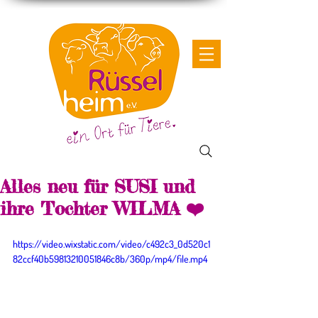
Alles neu für SUSI und
ihre Tochter WILMA ❤️
https://video.wixstatic.com/video/c492c3_0d520c1
82ccf40b59813210051846c8b/360p/mp4/file.mp4