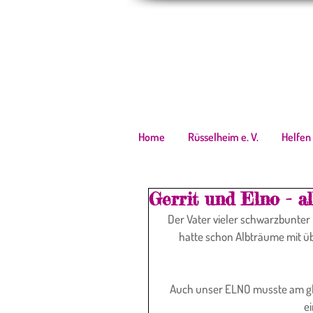
Home
Rüsselheim e. V.
Helfen
Gerrit und Elno - a
 Der Vater vieler schwarzbunter Kälber wurde bereits am Tag nach seiner Ankunft kastriert. Ich 
hatte schon Albträume mit ü
Auch unser ELNO musste am gle
e