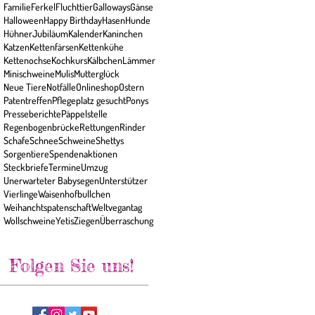
Familie
Ferkel
Fluchttier
Galloways
Gänse
Halloween
Happy Birthday
Hasen
Hunde
Hühner
Jubiläum
Kalender
Kaninchen
Katzen
Kettenfärsen
Kettenkühe
Kettenochse
Kochkurs
Kälbchen
Lämmer
Minischweine
Mulis
Mutterglück
Neue Tiere
Notfälle
Onlineshop
Ostern
Patentreffen
Pflegeplatz gesucht
Ponys
Presseberichte
Päppelstelle
Regenbogenbrücke
Rettungen
Rinder
Schafe
Schnee
Schweine
Shettys
Sorgentiere
Spendenaktionen
Steckbriefe
Termine
Umzug
Unerwarteter Babysegen
Unterstützer
Vierlinge
Waisenhofbullchen
Weihanchtspatenschaft
Weltvegantag
Wollschweine
Yetis
Ziegen
Überraschung
Folgen Sie uns!