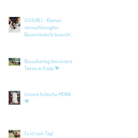
SCHURLI - Kleines
vernachlässigtes
Bauernkaterle braucht
Hilfe!
Besuchertag bei unseren
Tieren in Fulda 💗
Unsere hübsche MONA
💗
Es ist sein Tag!