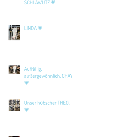
SCHLAWUTZ 💗
LINDA 💗
Auffällig,
außergewöhnlich, CHAYA
💗
Unser hübscher THEO.
💗