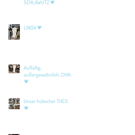
SCHLAWUTZ 💗
LINDA 💗
Auffällig,
außergewöhnlich, CHAYA
💗
Unser hübscher THEO.
💗