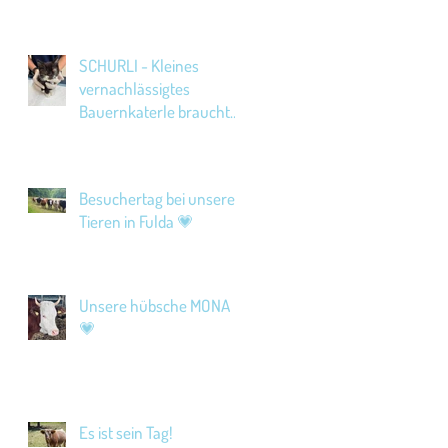
SCHURLI - Kleines
vernachlässigtes
Bauernkaterle braucht
Hilfe!
Besuchertag bei unseren
Tieren in Fulda 💗
Unsere hübsche MONA
💗
Es ist sein Tag!