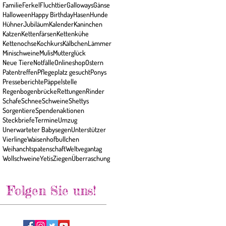
Familie
Ferkel
Fluchttier
Galloways
Gänse
Halloween
Happy Birthday
Hasen
Hunde
Hühner
Jubiläum
Kalender
Kaninchen
Katzen
Kettenfärsen
Kettenkühe
Kettenochse
Kochkurs
Kälbchen
Lämmer
Minischweine
Mulis
Mutterglück
Neue Tiere
Notfälle
Onlineshop
Ostern
Patentreffen
Pflegeplatz gesucht
Ponys
Presseberichte
Päppelstelle
Regenbogenbrücke
Rettungen
Rinder
Schafe
Schnee
Schweine
Shettys
Sorgentiere
Spendenaktionen
Steckbriefe
Termine
Umzug
Unerwarteter Babysegen
Unterstützer
Vierlinge
Waisenhofbullchen
Weihanchtspatenschaft
Weltvegantag
Wollschweine
Yetis
Ziegen
Überraschung
Folgen Sie uns!