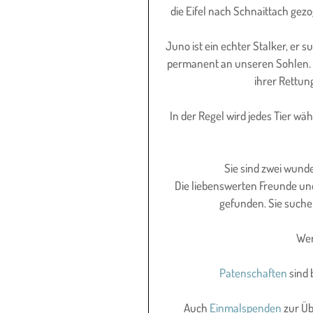
die Eifel nach Schnaittach gez
Juno ist ein echter Stalker, er
permanent an unseren Sohlen. 
ihrer Rettung
In der Regel wird jedes Tier w
Sie sind zwei wunde
Die liebenswerten Freunde und
gefunden. Sie suche
Wer
Patenschaften
 sind
Auch 
Einmalspenden
 zur Ü