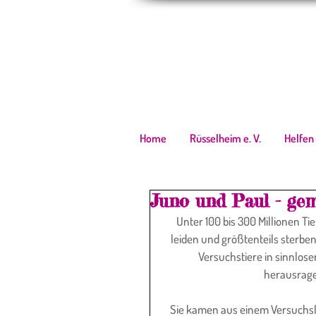
Home
Rüsselheim e. V.
Helfen
Juno und Paul - ge
 Unter 100 bis 300 Millionen Tieren (2-3 mio. in Deutschland), die jährlich in Versuchslaboren 
leiden und größtenteils sterbe
Versuchstiere in sinnlose
herausrage
Sie kamen aus einem Versuchsla