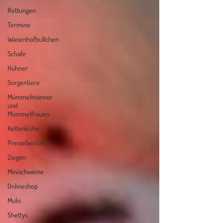
Rettungen
Termine
Waisenhofbullchen
Schafe
Hühner
Sorgentiere
Mümmelmänner
und
Mümmelfrauen
Kettenkühe
Pressebericht
Ziegen
Minischweine
Onlineshop
Mulis
Shettys