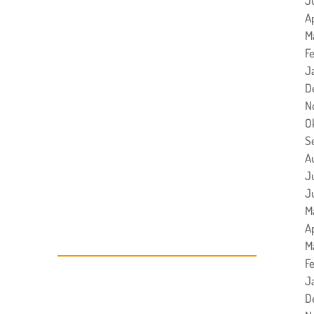
J
A
M
F
J
D
N
O
S
A
J
J
M
Ap
Auf dem Laufenden
M
bleiben!
F
J
D