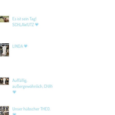
Es ist sein Tag!
SCHLAWUTZ 💗
LINDA 💗
Auffällig,
außergewöhnlich, CHAYA
💗
Unser hübscher THEO.
💗