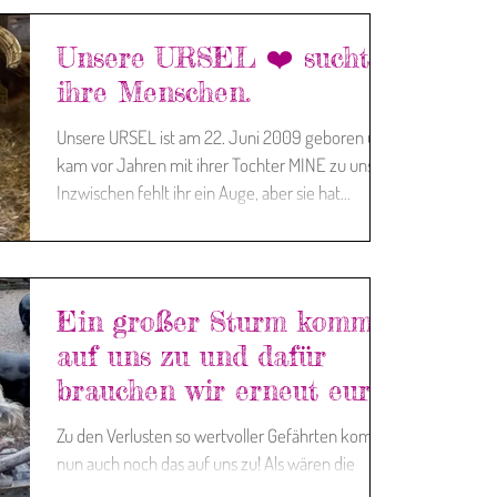
Unsere URSEL ❤️ sucht
ihre Menschen.
Unsere URSEL ist am 22. Juni 2009 geboren und
kam vor Jahren mit ihrer Tochter MINE zu uns.
Inzwischen fehlt ihr ein Auge, aber sie hat...
Ein großer Sturm kommt
auf uns zu und dafür
brauchen wir erneut eure
Hilfe! ❤
Zu den Verlusten so wertvoller Gefährten kommt
nun auch noch das auf uns zu! Als wären die
Zeiten nicht schon so hart genug, lastet man...