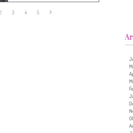
2
3
4
5
Ar
J
M
A
M
F
J
D
N
O
A