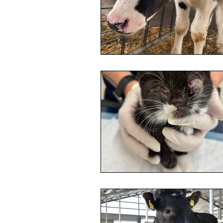
Hühner
Sorgentiere
Kettenkühe
Presseberich
Onlineshop
Mulis
Sh
Steckbriefe
Hunde
Spendenaktionen