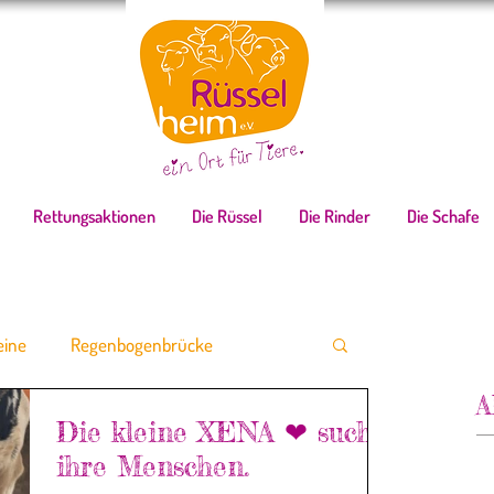
Rettungsaktionen
Die Rüssel
Die Rinder
Die Schafe
ine
Regenbogenbrücke
A
Die kleine XENA ❤ sucht
Waisenhofbullchen
Schafe
ihre Menschen.