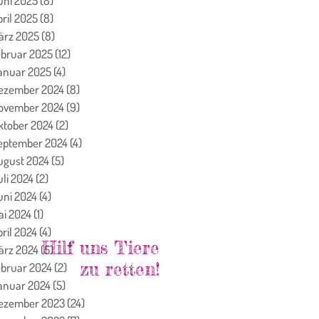
uni 2025
(8)
8 Beiträge
pril 2025
(8)
8 Beiträge
ärz 2025
(8)
8 Beiträge
ebruar 2025
(12)
12 Beiträge
anuar 2025
(4)
4 Beiträge
ezember 2024
(8)
8 Beiträge
ovember 2024
(9)
9 Beiträge
ktober 2024
(2)
2 Beiträge
eptember 2024
(4)
4 Beiträge
ugust 2024
(5)
5 Beiträge
uli 2024
(2)
2 Beiträge
uni 2024
(4)
4 Beiträge
ai 2024
(1)
1 Beitrag
ril 2024
(4)
4 Beiträge
Hilf uns Tiere
ärz 2024
(5)
5 Beiträge
zu retten!
ebruar 2024
(2)
2 Beiträge
anuar 2024
(5)
5 Beiträge
ezember 2023
(24)
24 Beiträge