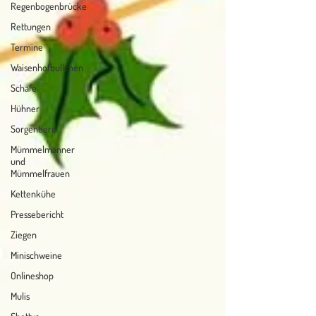
Regenbogenbrücke
Rettungen
Termine
Waisenhofbullchen
Schafe
Hühner
Sorgentiere
Mümmelmänner
und
Mümmelfrauen
Kettenkühe
Pressebericht
Ziegen
Minischweine
Onlineshop
Mulis