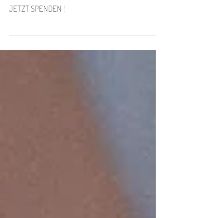
❤
JETZT SPENDEN !