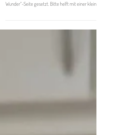
Dank der 250€-Spende der Sparkasse Schwaben-
Bodensee“ wurde unser Projekt auf die „Wir
Wunder“-Seite gesetzt. Bitte helft mit einer kleinen
Spende mit, dass wir die aktuellen horrenden
Tierarztkosten stemmen können! Jetzt spenden
und helfen!