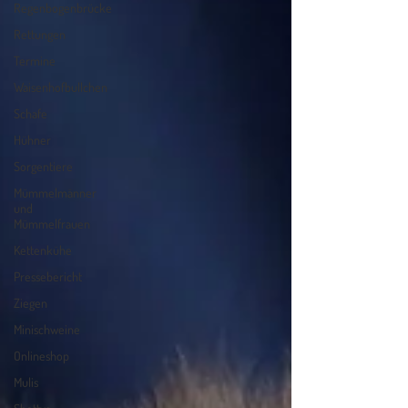
Regenbogenbrücke
Rettungen
Termine
Waisenhofbullchen
Schafe
Hühner
Sorgentiere
Mümmelmänner
und
Mümmelfrauen
Kettenkühe
Pressebericht
Ziegen
Minischweine
Onlineshop
Mulis