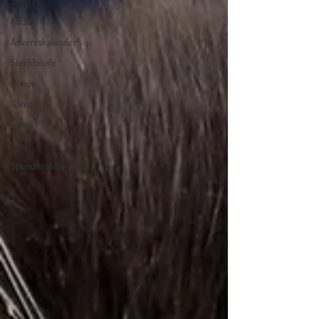
Shettys
Katzen
Adventskalender
Steckbriefe
Hunde
Gänse
Enten
Esel
Spendenaktionen