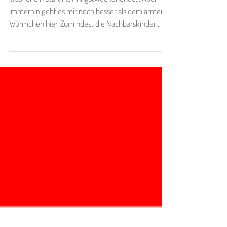
Was für ein Start ins Pfingstwochenende… Aber
immerhin geht es mir noch besser als dem armen
Würmchen hier. Zumindest die Nachbarskinder
hatten Mitgefühl und haben mir das Zwerglein
vorbeigebracht – es sei wohl vom Dach eines der
Bauernhöfe gefallen. Nun sitzen wir beide hier in
der Tierklinik im Notdienst. Die Tiere daheim haben
noch kein Abendessen bekommen, und wir warten.
​ So wie die Augen des Kleinen aussehen, ist das
nicht erst seit zwei Tagen so. Schon gar nicht erst