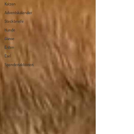
Katzen
Adventskalender
Steckbriefe
Hunde
Gänse
Enten
Esel
Spendenaktionen