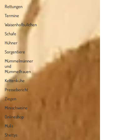
Rettungen
Termine
Waisenhofbullchen
Schafe
Hühner
Sorgentiere
Mümmelmänner
und
Mümmelfrauen
Kettenkühe
Pressebericht
Ziegen
Minischweine
Onlineshop
Mulis
Shettys