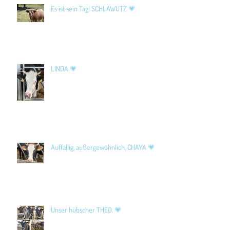
Es ist sein Tag! SCHLAWUTZ 💗
LINDA 💗
Auffällig, außergewöhnlich, CHAYA 💗
Unser hübscher THEO. 💗