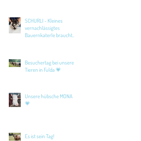
SCHURLI - Kleines
vernachlässigtes
Bauernkaterle braucht
Hilfe!
Besuchertag bei unseren
Tieren in Fulda 💗
Unsere hübsche MONA
💗
Es ist sein Tag!