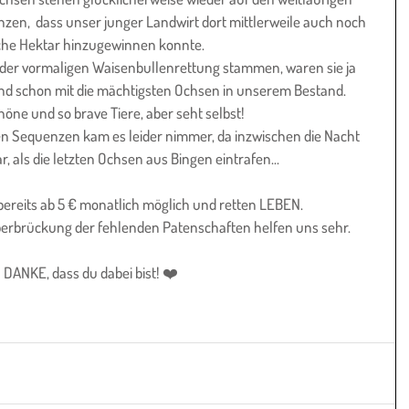
n,  dass unser junger Landwirt dort mittlerweile auch noch 
iche Hektar hinzugewinnen konnte.
s der vormaligen Waisenbullenrettung stammen, waren sie ja 
sind schon mit die mächtigsten Ochsen in unserem Bestand. 
ne und so brave Tiere, aber seht selbst!
n Sequenzen kam es leider nimmer, da inzwischen die Nacht 
 als die letzten Ochsen aus Bingen eintrafen...
 bereits ab 5 € monatlich möglich und retten LEBEN.
berbrückung der fehlenden Patenschaften helfen uns sehr.
DANKE, dass du dabei bist! ❤️