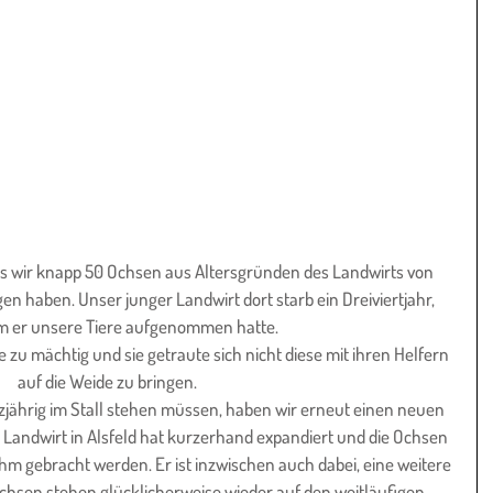
ass wir knapp 50 Ochsen aus Altersgründen des Landwirts von 
en haben. Unser junger Landwirt dort starb ein Dreiviertjahr, 
 er unsere Tiere aufgenommen hatte.
zu mächtig und sie getraute sich nicht diese mit ihren Helfern 
auf die Weide zu bringen. 
jährig im Stall stehen müssen, haben wir erneut einen neuen 
andwirt in Alsfeld hat kurzerhand expandiert und die Ochsen 
m gebracht werden. Er ist inzwischen auch dabei, eine weitere 
chsen stehen glücklicherweise wieder auf den weitläufigen 