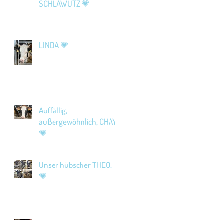
SCHLAWUTZ 💗
LINDA 💗
Auffällig,
außergewöhnlich, CHAYA
💗
Unser hübscher THEO.
💗