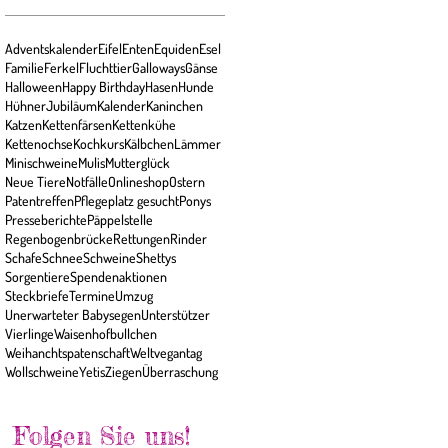
Adventskalender
Eifel
Enten
Equiden
Esel
Familie
Ferkel
Fluchttier
Galloways
Gänse
Halloween
Happy Birthday
Hasen
Hunde
Hühner
Jubiläum
Kalender
Kaninchen
Katzen
Kettenfärsen
Kettenkühe
Kettenochse
Kochkurs
Kälbchen
Lämmer
Minischweine
Mulis
Mutterglück
Neue Tiere
Notfälle
Onlineshop
Ostern
Patentreffen
Pflegeplatz gesucht
Ponys
Presseberichte
Päppelstelle
Regenbogenbrücke
Rettungen
Rinder
Schafe
Schnee
Schweine
Shettys
Sorgentiere
Spendenaktionen
Steckbriefe
Termine
Umzug
Unerwarteter Babysegen
Unterstützer
Vierlinge
Waisenhofbullchen
Weihanchtspatenschaft
Weltvegantag
Wollschweine
Yetis
Ziegen
Überraschung
Folgen Sie uns!