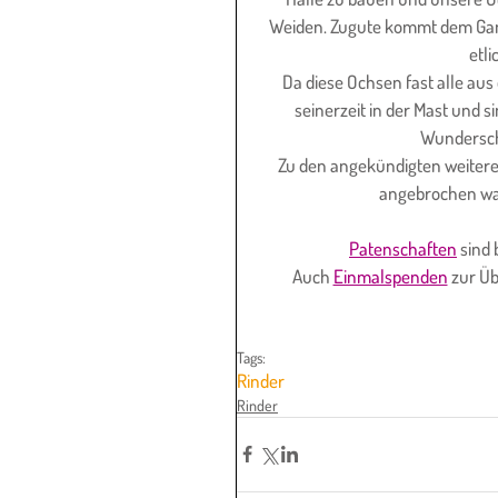
Weiden. Zugute kommt dem Ganze
etl
Da diese Ochsen fast alle au
seinerzeit in der Mast und 
Wunderschö
Zu den angekündigten weitere
angebrochen war,
Patenschaften
 sind
Auch 
Einmalspenden
 zur Ü
Tags:
Rinder
Rinder