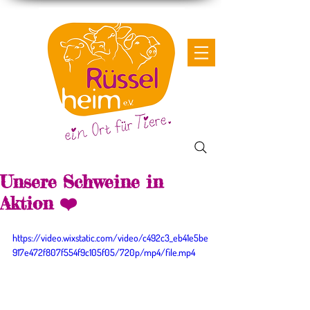
Unsere Schweine in
Aktion ❤️
https://video.wixstatic.com/video/c492c3_eb41e5be
917e472f807f554f9c105f05/720p/mp4/file.mp4