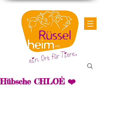
Hübsche CHLOÈ ❤️