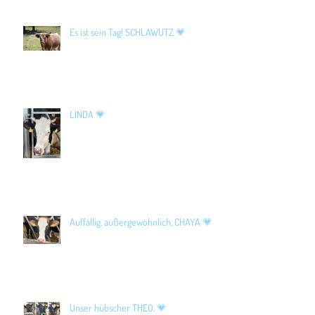
Es ist sein Tag! SCHLAWUTZ 💗
LINDA 💗
Auffällig, außergewöhnlich, CHAYA 💗
Unser hübscher THEO. 💗