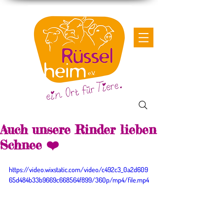
Auch unsere Rinder lieben
Schnee ❤️
https://video.wixstatic.com/video/c492c3_0a2d609
65d484b33b9669c668564f899/360p/mp4/file.mp4