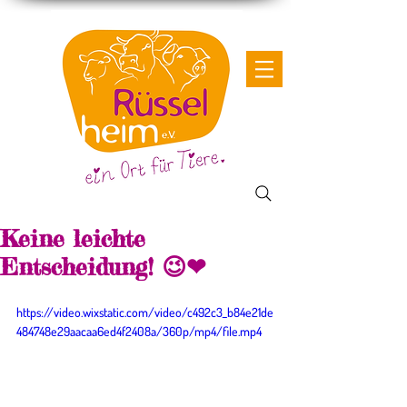
Keine leichte
Entscheidung! 😉❤
https://video.wixstatic.com/video/c492c3_b84e21de
484748e29aacaa6ed4f2408a/360p/mp4/file.mp4