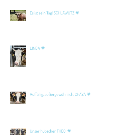
Es ist sein Tag! SCHLAWUTZ 💗
LINDA 💗
Auffällig, außergewöhnlich, CHAYA 💗
Unser hübscher THEO. 💗