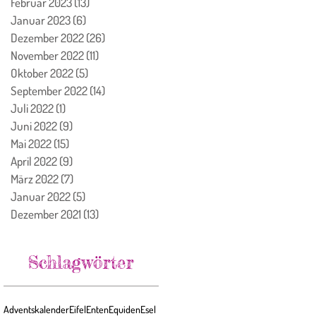
Februar 2023
(13)
13 Beiträge
Januar 2023
(6)
6 Beiträge
Dezember 2022
(26)
26 Beiträge
November 2022
(11)
11 Beiträge
Oktober 2022
(5)
5 Beiträge
September 2022
(14)
14 Beiträge
Juli 2022
(1)
1 Beitrag
Juni 2022
(9)
9 Beiträge
Mai 2022
(15)
15 Beiträge
April 2022
(9)
9 Beiträge
März 2022
(7)
7 Beiträge
Januar 2022
(5)
5 Beiträge
Dezember 2021
(13)
13 Beiträge
Schlagwörter
Adventskalender
Eifel
Enten
Equiden
Esel