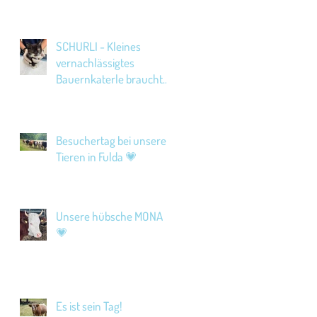
SCHURLI - Kleines
vernachlässigtes
Bauernkaterle braucht
Hilfe!
Besuchertag bei unseren
Tieren in Fulda 💗
Unsere hübsche MONA
💗
Es ist sein Tag!