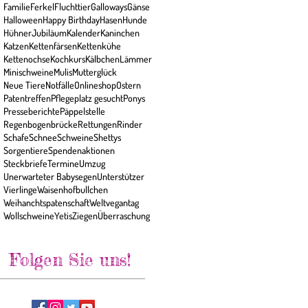
Familie
Ferkel
Fluchttier
Galloways
Gänse
Halloween
Happy Birthday
Hasen
Hunde
Hühner
Jubiläum
Kalender
Kaninchen
Katzen
Kettenfärsen
Kettenkühe
Kettenochse
Kochkurs
Kälbchen
Lämmer
Minischweine
Mulis
Mutterglück
Neue Tiere
Notfälle
Onlineshop
Ostern
Patentreffen
Pflegeplatz gesucht
Ponys
Presseberichte
Päppelstelle
Regenbogenbrücke
Rettungen
Rinder
Schafe
Schnee
Schweine
Shettys
Sorgentiere
Spendenaktionen
Steckbriefe
Termine
Umzug
Unerwarteter Babysegen
Unterstützer
Vierlinge
Waisenhofbullchen
Weihanchtspatenschaft
Weltvegantag
Wollschweine
Yetis
Ziegen
Überraschung
Folgen Sie uns!