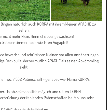
Bingen natürlich auch KORRA mit ihrem kleinen APACHE zu 
sehen. 
gar nicht mehr klein. Himmel ist der gewachsen!
hn trotzdem immer noch wie ihren Augapfel!
erde bewacht und schützt den Kleinen vor allen Annäherungen. 
ige Deckbulle, der vermutlich APACHE als seinen Abkömmling 
sieht! 
mer noch 135€ Patenschaft - genauso wie  Mama KORRA.
 bereits ab 5 € monatlich möglich und retten LEBEN.
berbrückung der fehlenden Patenschaften helfen uns sehr.
DANKE, dass du dabei bist! ❤️