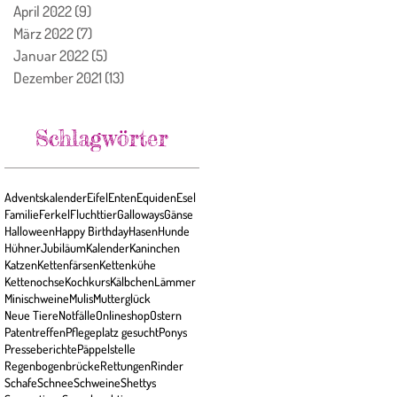
April 2022
(9)
9 Beiträge
März 2022
(7)
7 Beiträge
Januar 2022
(5)
5 Beiträge
Dezember 2021
(13)
13 Beiträge
Schlagwörter
Adventskalender
Eifel
Enten
Equiden
Esel
Familie
Ferkel
Fluchttier
Galloways
Gänse
Halloween
Happy Birthday
Hasen
Hunde
Hühner
Jubiläum
Kalender
Kaninchen
Katzen
Kettenfärsen
Kettenkühe
Kettenochse
Kochkurs
Kälbchen
Lämmer
Minischweine
Mulis
Mutterglück
Neue Tiere
Notfälle
Onlineshop
Ostern
Patentreffen
Pflegeplatz gesucht
Ponys
Presseberichte
Päppelstelle
Regenbogenbrücke
Rettungen
Rinder
Schafe
Schnee
Schweine
Shettys