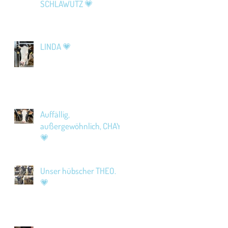
SCHLAWUTZ 💗
LINDA 💗
Auffällig,
außergewöhnlich, CHAYA
💗
Unser hübscher THEO.
💗