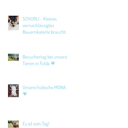
SCHURLI - Kleines
vernachlässigtes
Bauernkaterle braucht
Hilfe!
Besuchertag bei unseren
Tieren in Fulda 💗
Unsere hübsche MONA
💗
Es ist sein Tag!