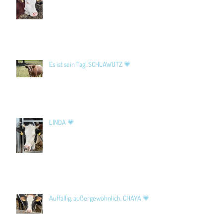
Es ist sein Tag! SCHLAWUTZ 💗
LINDA 💗
Auffällig, außergewöhnlich, CHAYA 💗