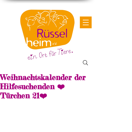
Weihnachtskalender der
Hilfesuchenden ❤️
Türchen 21❤️