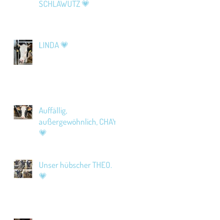
SCHLAWUTZ 💗
LINDA 💗
Auffällig,
außergewöhnlich, CHAYA
💗
Unser hübscher THEO.
💗