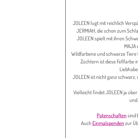
JOLEEN lugt mit reichlich Verspä
JERMIAH, die schon zum Schlac
JOLEEN spielt mit ihren Schwe
MAJA d
Wildfarbene und schwarze Tiere 
Züchtern ist diese Fellfarbe i
Liebhabe
JOLEEN ist nicht ganz schwarz,
Vielleicht findet JOLEEN ja über
und 
Patenschaften
 sind
Auch 
Einmalspenden
 zur Ü