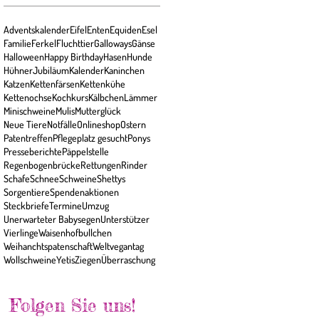
Adventskalender
Eifel
Enten
Equiden
Esel
Familie
Ferkel
Fluchttier
Galloways
Gänse
Halloween
Happy Birthday
Hasen
Hunde
Hühner
Jubiläum
Kalender
Kaninchen
Katzen
Kettenfärsen
Kettenkühe
Kettenochse
Kochkurs
Kälbchen
Lämmer
Minischweine
Mulis
Mutterglück
Neue Tiere
Notfälle
Onlineshop
Ostern
Patentreffen
Pflegeplatz gesucht
Ponys
Presseberichte
Päppelstelle
Regenbogenbrücke
Rettungen
Rinder
Schafe
Schnee
Schweine
Shettys
Sorgentiere
Spendenaktionen
Steckbriefe
Termine
Umzug
Unerwarteter Babysegen
Unterstützer
Vierlinge
Waisenhofbullchen
Weihanchtspatenschaft
Weltvegantag
Wollschweine
Yetis
Ziegen
Überraschung
Folgen Sie uns!