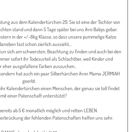
tung aus dem Kalendertürchen 20. Sie ist eine der Töchter von 
hten stand und dann 5 Tage später bei uns ihre Babys gebar.
stern in der +/-8kg Klasse, so dass unsere pummelige Katze 
aneben fast schon zierlich aussieht...
tun sich am schwersten, Beachtung zu finden und auch bei den 
mmer sofort ihr Todesurteil als Schlachttier, weil Kinder und 
r eher ausgefallene Farben aussuchen..
 sondern hat auch ein paar Silberhärchen ihrer Mama JERMIAH 
geerbt.
 ihr Kalendertürchen einen Menschen, der genau sie toll findet 
mit einer Patenschaft unterstützt?
 bereits ab 5 € monatlich möglich und retten LEBEN.
berbrückung der fehlenden Patenschaften helfen uns sehr.