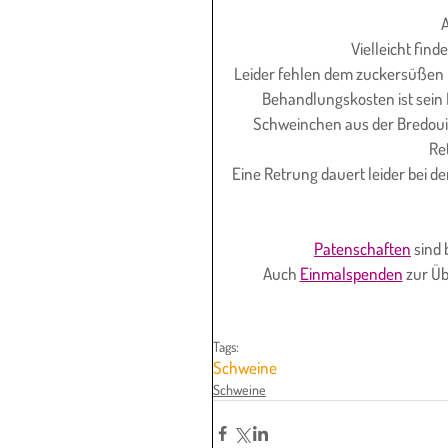
A
Vielleicht find
Leider fehlen dem zuckersüßen 
Behandlungskosten ist sein K
Schweinchen aus der Bredouill
Re
Eine Retrung dauert leider bei d
Patenschaften
 sind
Auch 
Einmalspenden
 zur Ü
Tags:
Schweine
Schweine