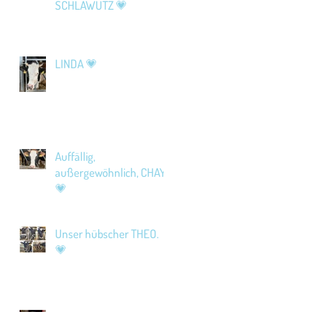
SCHLAWUTZ 💗
LINDA 💗
Auffällig,
außergewöhnlich, CHAYA
💗
Unser hübscher THEO.
💗