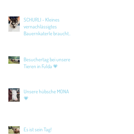
SCHURLI - Kleines
vernachlässigtes
Bauernkaterle braucht
Hilfe!
Besuchertag bei unseren
Tieren in Fulda 💗
Unsere hübsche MONA
💗
Es ist sein Tag!