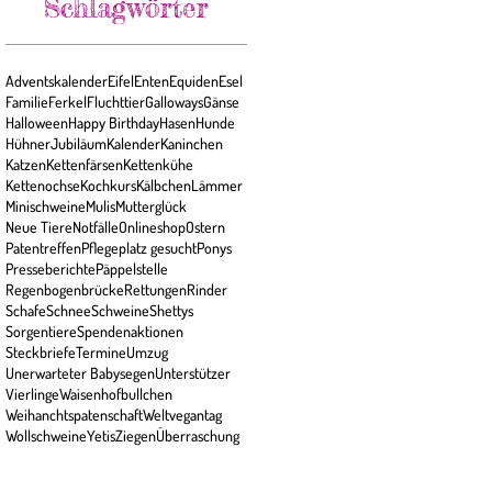
Schlagwörter
Adventskalender
Eifel
Enten
Equiden
Esel
Familie
Ferkel
Fluchttier
Galloways
Gänse
Halloween
Happy Birthday
Hasen
Hunde
Hühner
Jubiläum
Kalender
Kaninchen
Katzen
Kettenfärsen
Kettenkühe
Kettenochse
Kochkurs
Kälbchen
Lämmer
Minischweine
Mulis
Mutterglück
Neue Tiere
Notfälle
Onlineshop
Ostern
Patentreffen
Pflegeplatz gesucht
Ponys
Presseberichte
Päppelstelle
Regenbogenbrücke
Rettungen
Rinder
Schafe
Schnee
Schweine
Shettys
Sorgentiere
Spendenaktionen
Steckbriefe
Termine
Umzug
Unerwarteter Babysegen
Unterstützer
Vierlinge
Waisenhofbullchen
Weihanchtspatenschaft
Weltvegantag
Wollschweine
Yetis
Ziegen
Überraschung