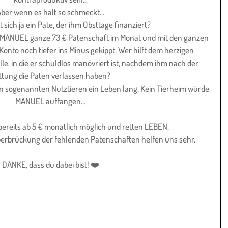
ber wenn es halt so schmeckt...
et sich ja ein Pate, der ihm Obsttage finanziert?
MANUEL ganze 73 € Patenschaft im Monat und mit den ganzen 
onto noch tiefer ins Minus gekippt. Wer hilft dem herzigen 
e, in die er schuldlos manövriert ist, nachdem ihm nach der 
ttung die Paten verlassen haben?
en sogenannten Nutztieren ein Leben lang. Kein Tierheim würde 
MANUEL auffangen...
 bereits ab 5 € monatlich möglich und retten LEBEN.
berbrückung der fehlenden Patenschaften helfen uns sehr.
DANKE, dass du dabei bist! ❤️